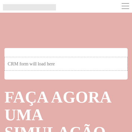
CRM form will load here
FAÇA AGORA
UMA